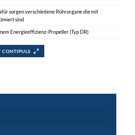
dafür sorgen verschiedene Rührorgane die mit
imiert sind
inem Energieeffizienz-Propeller (Typ DR)
 CONTIPULS