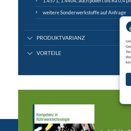
1.4571, 1.4404, auch poliert bis Ra 0,4 µ
weitere Sonderwerkstoffe auf Anfrage
PRODUKTVARIANZ
Um 
Ger
Tec
VORTEILE
die
kön