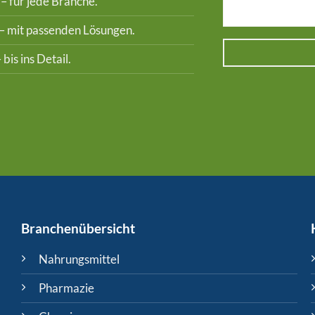
 – für jede Branche.
t – mit passenden Lösungen.
 bis ins Detail.
Branchenübersicht
Nahrungsmittel
Pharmazie