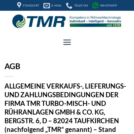
Zum
STANDORT
E-MAIL
TELEFON
WHATSAPP
Inhalt
springen
AGB
ALLGEMEINE VERKAUFS-, LIEFERUNGS-
UND ZAHLUNGSBEDINGUNGEN DER
FIRMA TMR TURBO-MISCH- UND
RÜHRANLAGEN GMBH & CO. KG,
BERGSTR. 6, D – 82024 TAUFKIRCHEN
(nachfolgend „TMR“ genannt) – Stand