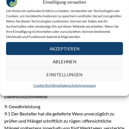
7.3 Die Verarbeitung oder Umbildung der Vorbehaltsware
Einwilligung verwalten
erfolgt stets für TMR als Hersteller im Sinne von § 950 BGB,
Um Ihnen ein optimales Erlebnis zu bieten, verwenden wir Technologien wie
ohne dass hieraus Verpflichtungen für TMR entstehen. Wird
Cookies, um Geräteinformationen zu speichern und/oder darauf zuzugreifen.
die Vorbehaltsware mit anderen, nicht TMR gehörenden
Wenn Sie diesen Technologien zustimmen, können wir Daten wie Ihr
Surfverhalten oder eindeutige IDs auf dieser Website verarbeiten. Wenn Sie
Gegenständen verarbeitet oder verbunden, erwirbt TMR
Ihre Einwilligung nicht erteilen oder zurückziehen, können bestimmte
Miteigentum an der neuen Sache im Verhältnis des
Merkmale und Funktionen beeinträchtigt werden.
Rechnungswertes der Vorbehaltsware zum Wert der übrigen
AKZEPTIEREN
verarbeiteten Gegenstände zum Zeitpunkt der Verarbeitung.
7.4 Übersteigt der Wert der Sicherheiten die offenen
ABLEHNEN
Forderungen um mehr als 20 %, gibt TMR auf Verlangen des
Bestellers entsprechende Sicherheiten frei.
EINSTELLUNGEN
8. Datenschutz Es gelten die unter www.tmr-
Cookie-Richtlinie
Datenschutz
Impressum
ruehrtechnik.de/datenschutz veröffentlichten
Datenschutzhinweise.
9. Gewährleistung
9.1 Der Besteller hat die gelieferte Ware unverzüglich zu
prüfen und Mängel schriftlich zu rügen: offensichtliche
Mängel spätestens innerhalb von fünf Werktagen, versteckte